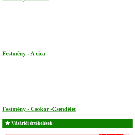
Festmény - A cica
Festmény - Csokor -Csendélet
Vásárlói értékelések