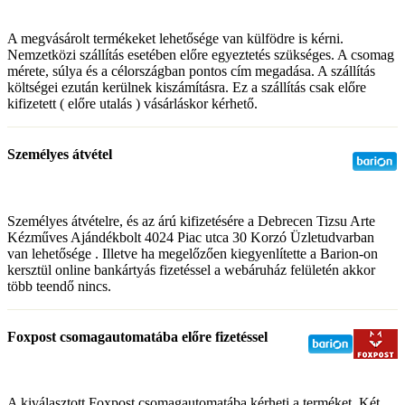
A megvásárolt termékeket lehetősége van külfödre is kérni.
Nemzetközi szállítás esetében előre egyeztetés szükséges. A csomag
mérete, súlya és a célországban pontos cím megadása. A szállítás
költségei ezután kerülnek kiszámításra. Ez a szállítás csak előre
kifizetett ( előre utalás ) vásárláskor kérhető.
Személyes átvétel
Személyes átvételre, és az árú kifizetésére a Debrecen Tizsu Arte
Kézműves Ajándékbolt 4024 Piac utca 30 Korzó Üzletudvarban
van lehetősége . Illetve ha megelőzően kiegyenlítette a Barion-on
kersztül online bankártyás fizetéssel a webáruház felületén akkor
több teendő nincs.
Foxpost csomagautomatába előre fizetéssel
A kiválasztott Foxpost csomagautomatába kérheti a terméket. Két