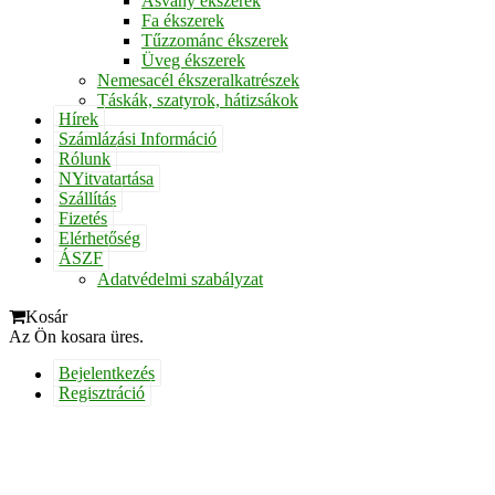
Ásvány ékszerek
Fa ékszerek
Tűzzománc ékszerek
Üveg ékszerek
Nemesacél ékszeralkatrészek
Táskák, szatyrok, hátizsákok
Hírek
Számlázási Információ
Rólunk
NYitvatartása
Szállítás
Fizetés
Elérhetőség
ÁSZF
Adatvédelmi szabályzat
Kosár
Az Ön kosara üres.
Bejelentkezés
Regisztráció