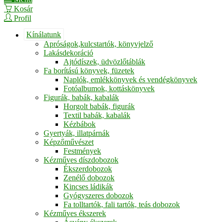
Kosár
Profil
Kínálatunk
Apróságok,kulcstartók, könyvjelző
Lakásdekoráció
Ajtódíszek, üdvözlőtáblák
Fa borítású könyvek, füzetek
Naplók, emlékkönyvek és vendégkönyvek
Fotóalbumok, kottáskönyvek
Figurák, babák, kabalák
Horgolt babák, figurák
Textil babák, kabalák
Kézbábok
Gyertyák, illatpárnák
Képzőművészet
Festmények
Kézműves díszdobozok
Ékszerdobozok
Zenélő dobozok
Kincses ládikák
Gyógyszeres dobozok
Fa tolltartók, fali tartók, teás dobozok
Kézműves ékszerek