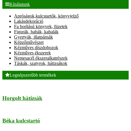
Kínálatunk
Apróságok,kulcstartók, könyvjelző
Lakásdekoráció
Fa borítású könyvek, füzetek
Figurák, babák, kabalák
Gyertyák, illatpárnák
Képzőművészet
Kézműves díszdobozok
Kézműves ékszerek
Nemesacél ékszeralkatrészek
Táskák, szatyrok, hátizsákok
Legnépszerűbb termékek
Horgolt hátizsák
Béka kulcstartó