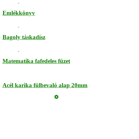
Emlékkönyv
Bagoly táskadísz
Matematika fafedeles füzet
Acél karika fülbevaló alap 20mm
Üzemeltető
Online elállás
Teljes katalógus
Vásárlói értékelések
Szeretne Ön is ilyen webáruházat nyitni?
Webáruház nyitás »