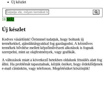
Új készlet
18
MÁJ
Új készlet
Kedves vásárlóink! Örömmel tudatjuk, hogy boltunk új
termékekkel, ajándáktárgyakkal fog gazdagodni. A kézműves
termékek bővítése mellett képzőművészeti alkotások is fognak
szerepelni, mint az olajfestmények, vagy grafikák.
A változások miatt a következő hetekben oldalunk frissülés alatt fog
állni. Ha problémát tapasztalnak, kérjük önöket, hogy érdeklődjenek
e-mail címünkön, vagy telefonon. Megértésüket köszönjük!