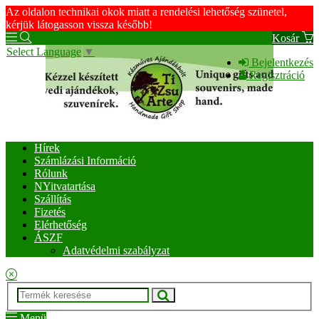
Az oldalon technikai okok miatt a rendelési lehetőség szünetel,
kérjük látogasson vissza később!
Kosár
Select Language
▼
Bejelentkezés
Regisztráció
Hírek
Számlázási Információ
Rólunk
NYitvatartása
Szállítás
Fizetés
Elérhetőség
ÁSZF
Adatvédelmi szabályzat
Menü