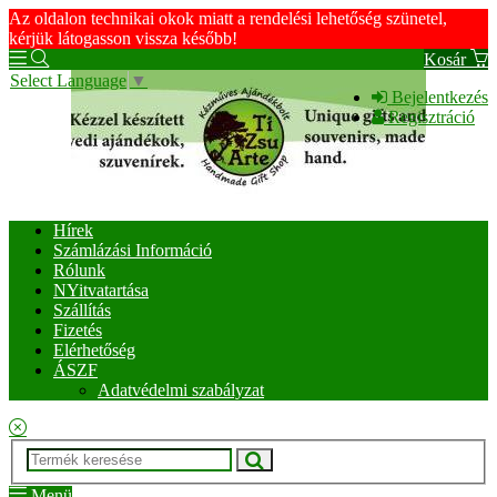
Az oldalon technikai okok miatt a rendelési lehetőség szünetel,
kérjük látogasson vissza később!
Kosár
Select Language
▼
Bejelentkezés
Regisztráció
Hírek
Számlázási Információ
Rólunk
NYitvatartása
Szállítás
Fizetés
Elérhetőség
ÁSZF
Adatvédelmi szabályzat
Menü