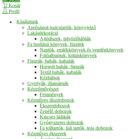
Kosár
Profil
Kínálatunk
Apróságok,kulcstartók, könyvjelző
Lakásdekoráció
Ajtódíszek, üdvözlőtáblák
Fa borítású könyvek, füzetek
Naplók, emlékkönyvek és vendégkönyvek
Fotóalbumok, kottáskönyvek
Figurák, babák, kabalák
Horgolt babák, figurák
Textil babák, kabalák
Kézbábok
Gyertyák, illatpárnák
Képzőművészet
Festmények
Kézműves díszdobozok
Ékszerdobozok
Zenélő dobozok
Kincses ládikák
Gyógyszeres dobozok
Fa tolltartók, fali tartók, teás dobozok
Kézműves ékszerek