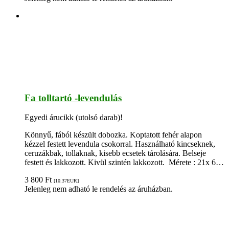
Fa tolltartó -levendulás
Egyedi árucikk (utolsó darab)!
Könnyű, fából készült dobozka. Koptatott fehér alapon
kézzel festett levendula csokorral. Használható kincseknek,
ceruzákbak, tollaknak, kisebb ecsetek tárolására. Belseje
festett és lakkozott. Kivül szintén lakkozott. Mérete : 21x 6…
3 800
Ft
[10.37
EUR
]
Jelenleg nem adható le rendelés az áruházban.