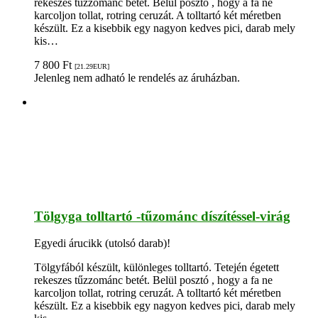
rekeszes tűzzománc betét. Belül posztó , hogy a fa ne
karcoljon tollat, rotring ceruzát. A tolltartó két méretben
készült. Ez a kisebbik egy nagyon kedves pici, darab mely
kis…
7 800
Ft
[21.29
EUR
]
Jelenleg nem adható le rendelés az áruházban.
Tölgyga tolltartó -tűzománc díszítéssel-virág
Egyedi árucikk (utolsó darab)!
Tölgyfából készült, különleges tolltartó. Tetején égetett
rekeszes tűzzománc betét. Belül posztó , hogy a fa ne
karcoljon tollat, rotring ceruzát. A tolltartó két méretben
készült. Ez a kisebbik egy nagyon kedves pici, darab mely