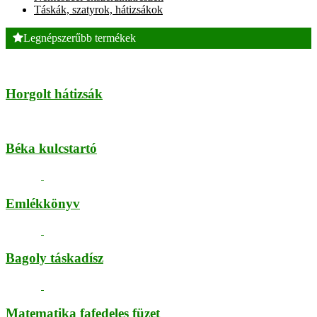
Táskák, szatyrok, hátizsákok
Legnépszerűbb termékek
Horgolt hátizsák
Béka kulcstartó
Emlékkönyv
Bagoly táskadísz
Matematika fafedeles füzet