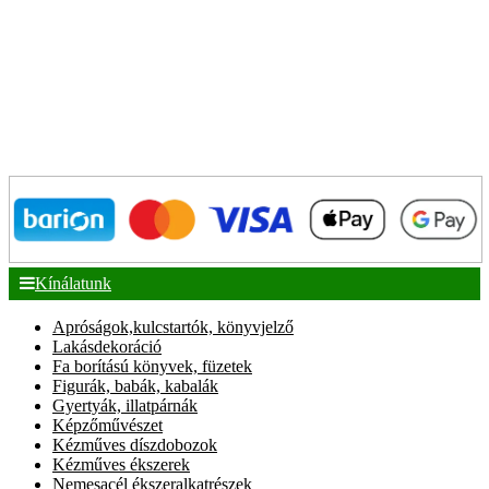
Kínálatunk
Apróságok,kulcstartók, könyvjelző
Lakásdekoráció
Fa borítású könyvek, füzetek
Figurák, babák, kabalák
Gyertyák, illatpárnák
Képzőművészet
Kézműves díszdobozok
Kézműves ékszerek
Nemesacél ékszeralkatrészek