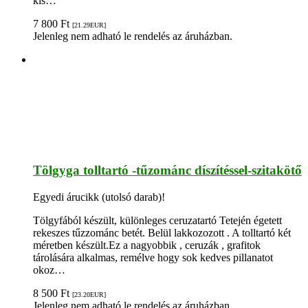
kis…
7 800
Ft
[21.29
EUR
]
Jelenleg nem adható le rendelés az áruházban.
Tölgyga tolltartó -tűzománc díszítéssel-szitakötő
Egyedi árucikk (utolsó darab)!
Tölgyfából készült, különleges ceruzatartó Tetején égetett
rekeszes tűzzománc betét. Belül lakkozozott . A tolltartó két
méretben készült.Ez a nagyobbik , ceruzák , grafitok
tárolására alkalmas, remélve hogy sok kedves pillanatot
okoz…
8 500
Ft
[23.20
EUR
]
Jelenleg nem adható le rendelés az áruházban.