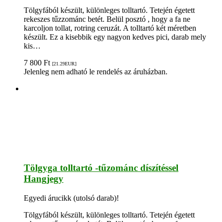
Tölgyfából készült, különleges tolltartó. Tetején égetett
rekeszes tűzzománc betét. Belül posztó , hogy a fa ne
karcoljon tollat, rotring ceruzát. A tolltartó két méretben
készült. Ez a kisebbik egy nagyon kedves pici, darab mely
kis…
7 800
Ft
[21.29
EUR
]
Jelenleg nem adható le rendelés az áruházban.
Tölgyga tolltartó -tűzománc díszítéssel
Hangjegy
Egyedi árucikk (utolsó darab)!
Tölgyfából készült, különleges tolltartó. Tetején égetett