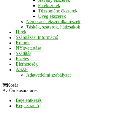
Ásvány ékszerek
Fa ékszerek
Tűzzománc ékszerek
Üveg ékszerek
Nemesacél ékszeralkatrészek
Táskák, szatyrok, hátizsákok
Hírek
Számlázási Információ
Rólunk
NYitvatartása
Szállítás
Fizetés
Elérhetőség
ÁSZF
Adatvédelmi szabályzat
Kosár
Az Ön kosara üres.
Bejelentkezés
Regisztráció