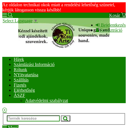
Az oldalon technikai okok miatt a rendelési lehetőség szünetel,
kérjük látogasson vissza később!
Kosár
Select Language
▼
Bejelentkezés
Regisztráció
Hírek
Számlázási Információ
Rólunk
NYitvatartása
Szállítás
Fizetés
Elérhetőség
ÁSZF
Adatvédelmi szabályzat
Menü