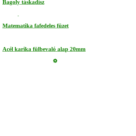
Bagoly táskadísz
Matematika fafedeles füzet
Acél karika fülbevaló alap 20mm
Üzemeltető
Online elállás
Teljes katalógus
Vásárlói értékelések
Szeretne Ön is ilyen webáruházat nyitni?
Webáruház nyitás »