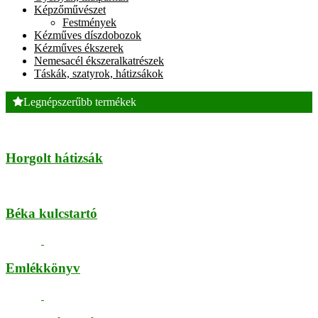
Képzőművészet
Festmények
Kézműves díszdobozok
Kézműves ékszerek
Nemesacél ékszeralkatrészek
Táskák, szatyrok, hátizsákok
Legnépszerűbb termékek
Horgolt hátizsák
Béka kulcstartó
Emlékkönyv