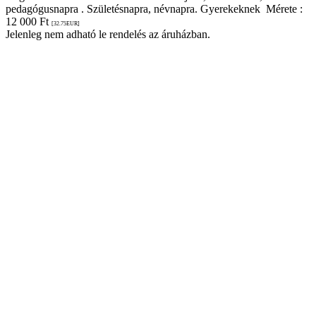
pedagógusnapra . Születésnapra, névnapra. Gyerekeknek Mérete :
12 000
Ft
[32.75
EUR
]
Jelenleg nem adható le rendelés az áruházban.