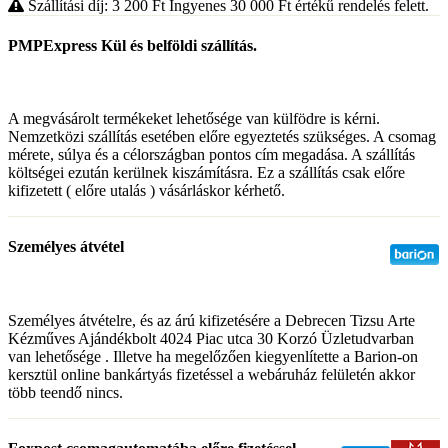
Szállítási díj: 3 200
Ft
Ingyenes 30 000
Ft
értékű rendelés felett.
PMPExpress Kül és belföldi szállítás.
A megvásárolt termékeket lehetősége van külfödre is kérni.
Nemzetközi szállítás esetében előre egyeztetés szükséges. A csomag
mérete, súlya és a célországban pontos cím megadása. A szállítás
költségei ezután kerülnek kiszámításra. Ez a szállítás csak előre
kifizetett ( előre utalás ) vásárláskor kérhető.
Személyes átvétel
Személyes átvételre, és az árú kifizetésére a Debrecen Tizsu Arte
Kézműves Ajándékbolt 4024 Piac utca 30 Korzó Üzletudvarban
van lehetősége . Illetve ha megelőzően kiegyenlítette a Barion-on
kersztül online bankártyás fizetéssel a webáruház felületén akkor
több teendő nincs.