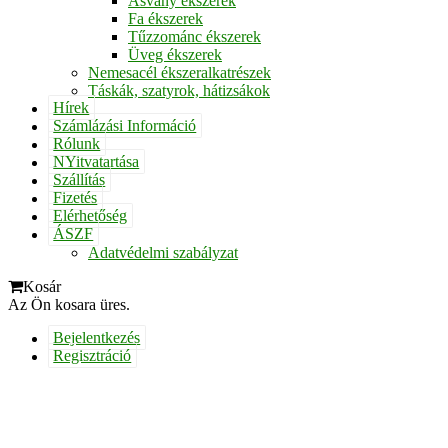
Ásvány ékszerek
Fa ékszerek
Tűzzománc ékszerek
Üveg ékszerek
Nemesacél ékszeralkatrészek
Táskák, szatyrok, hátizsákok
Hírek
Számlázási Információ
Rólunk
NYitvatartása
Szállítás
Fizetés
Elérhetőség
ÁSZF
Adatvédelmi szabályzat
Kosár
Az Ön kosara üres.
Bejelentkezés
Regisztráció