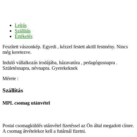
Leírás
Szállítás
Értékelés
Feszített vászonkép. Egyedi , kézzel festett akrill festmény. Nincs
még keretezve.
Induló vállalkozás irodájába, házavatóra , pedagógusnapra .
Születésnapra, névnapra. Gyerekeknek
Mérete :
Szállítás
MPL csomag utánvétel
Postai csomagküldés utánvétel fizetéssel az Ön által megadott címre.
A csomag átvételekor kell a futárnál fizetni.