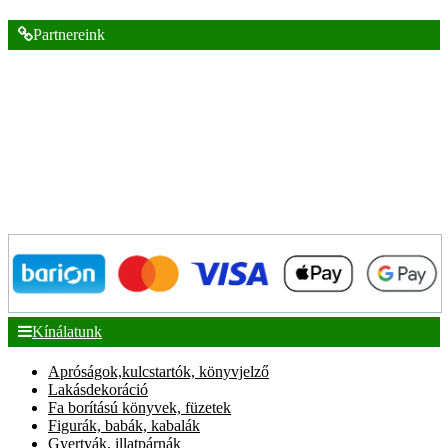
Partnereink
Kínálatunk
Apróságok,kulcstartók, könyvjelző
Lakásdekoráció
Fa borítású könyvek, füzetek
Figurák, babák, kabalák
Gyertyák, illatpárnák