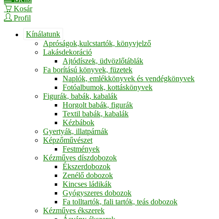
Kosár
Profil
Kínálatunk
Apróságok,kulcstartók, könyvjelző
Lakásdekoráció
Ajtódíszek, üdvözlőtáblák
Fa borítású könyvek, füzetek
Naplók, emlékkönyvek és vendégkönyvek
Fotóalbumok, kottáskönyvek
Figurák, babák, kabalák
Horgolt babák, figurák
Textil babák, kabalák
Kézbábok
Gyertyák, illatpárnák
Képzőművészet
Festmények
Kézműves díszdobozok
Ékszerdobozok
Zenélő dobozok
Kincses ládikák
Gyógyszeres dobozok
Fa tolltartók, fali tartók, teás dobozok
Kézműves ékszerek