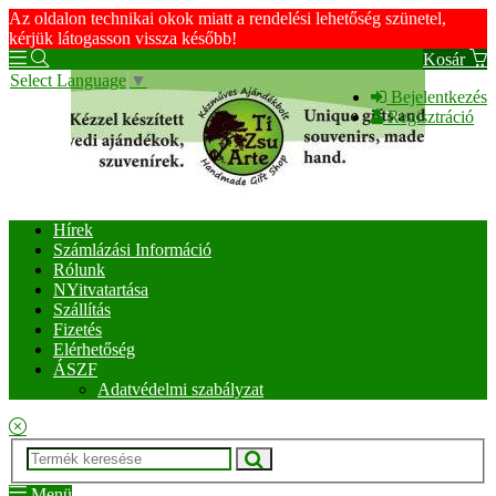
Az oldalon technikai okok miatt a rendelési lehetőség szünetel,
kérjük látogasson vissza később!
Kosár
Select Language
▼
Bejelentkezés
Regisztráció
Hírek
Számlázási Információ
Rólunk
NYitvatartása
Szállítás
Fizetés
Elérhetőség
ÁSZF
Adatvédelmi szabályzat
Menü