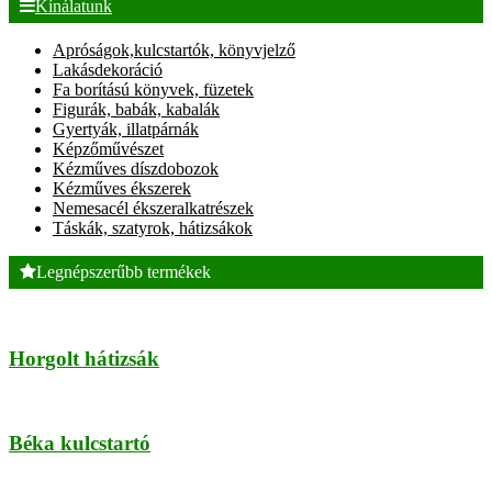
Kínálatunk
Apróságok,kulcstartók, könyvjelző
Lakásdekoráció
Fa borítású könyvek, füzetek
Figurák, babák, kabalák
Gyertyák, illatpárnák
Képzőművészet
Kézműves díszdobozok
Kézműves ékszerek
Nemesacél ékszeralkatrészek
Táskák, szatyrok, hátizsákok
Legnépszerűbb termékek
Horgolt hátizsák
Béka kulcstartó