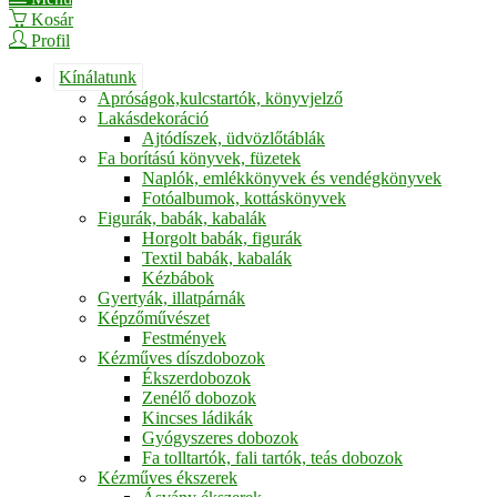
Kosár
Profil
Kínálatunk
Apróságok,kulcstartók, könyvjelző
Lakásdekoráció
Ajtódíszek, üdvözlőtáblák
Fa borítású könyvek, füzetek
Naplók, emlékkönyvek és vendégkönyvek
Fotóalbumok, kottáskönyvek
Figurák, babák, kabalák
Horgolt babák, figurák
Textil babák, kabalák
Kézbábok
Gyertyák, illatpárnák
Képzőművészet
Festmények
Kézműves díszdobozok
Ékszerdobozok
Zenélő dobozok
Kincses ládikák
Gyógyszeres dobozok
Fa tolltartók, fali tartók, teás dobozok
Kézműves ékszerek