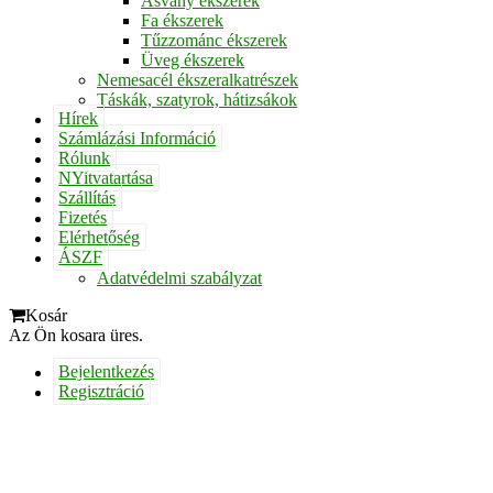
Ásvány ékszerek
Fa ékszerek
Tűzzománc ékszerek
Üveg ékszerek
Nemesacél ékszeralkatrészek
Táskák, szatyrok, hátizsákok
Hírek
Számlázási Információ
Rólunk
NYitvatartása
Szállítás
Fizetés
Elérhetőség
ÁSZF
Adatvédelmi szabályzat
Kosár
Az Ön kosara üres.
Bejelentkezés
Regisztráció