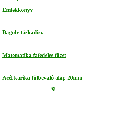
Emlékkönyv
Bagoly táskadísz
Matematika fafedeles füzet
Acél karika fülbevaló alap 20mm
Üzemeltető
Online elállás
Teljes katalógus
Vásárlói értékelések
Szeretne Ön is ilyen webáruházat nyitni?
Webáruház nyitás »