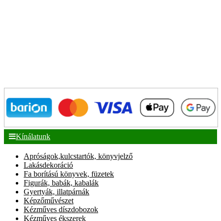
Kínálatunk
Apróságok,kulcstartók, könyvjelző
Lakásdekoráció
Fa borítású könyvek, füzetek
Figurák, babák, kabalák
Gyertyák, illatpárnák
Képzőművészet
Kézműves díszdobozok
Kézműves ékszerek