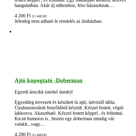
hangulatban. Akár új otthonhoz, friss házasoknak…
4 200
Ft
[11.46
EUR
]
Jelenleg nem adható le rendelés az áruházban.
Ajtó kopogtató -Doberman
Egyedi árucikk (utolsó darab)!
Egyedileg tervezett és készített fa ajtó, üdvözlő tábla.
Újrahasznosított fenyőfából készült .Kézzel festett, végül
lakkozva. Akasztható. Kézzel festett képpel , és felirattal.
Kicsit humoros is , hiszen egy doberman mindig vár
valakit...vagy…
4 200
Ft
[11.46
EUR
]