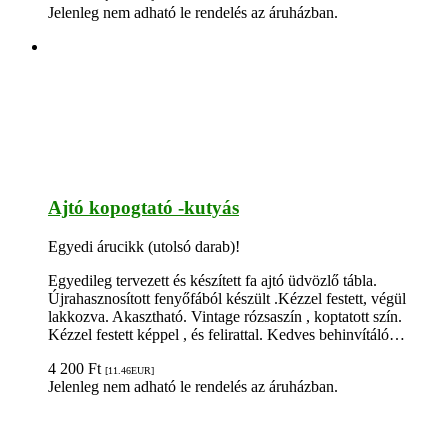
Jelenleg nem adható le rendelés az áruházban.
Ajtó kopogtató -kutyás
Egyedi árucikk (utolsó darab)!
Egyedileg tervezett és készített fa ajtó üdvözlő tábla.
Újrahasznosított fenyőfából készült .Kézzel festett, végül
lakkozva. Akasztható. Vintage rózsaszín , koptatott szín.
Kézzel festett képpel , és felirattal. Kedves behinvítáló…
4 200
Ft
[11.46
EUR
]
Jelenleg nem adható le rendelés az áruházban.