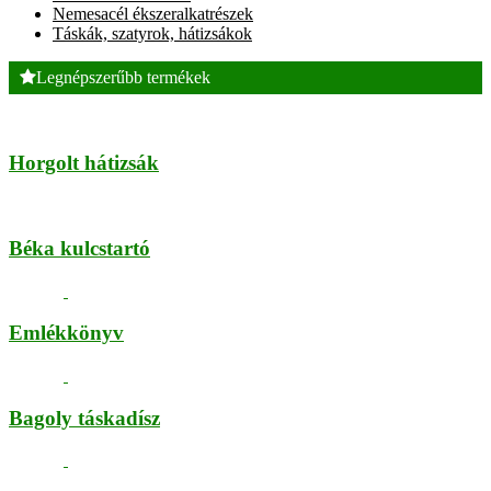
Nemesacél ékszeralkatrészek
Táskák, szatyrok, hátizsákok
Legnépszerűbb termékek
Horgolt hátizsák
Béka kulcstartó
Emlékkönyv
Bagoly táskadísz