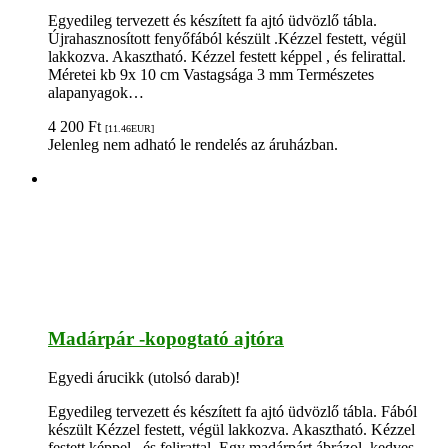
Egyedileg tervezett és készített fa ajtó üdvözlő tábla.
Újrahasznosított fenyőfából készült .Kézzel festett, végül
lakkozva. Akasztható. Kézzel festett képpel , és felirattal.
Méretei kb 9x 10 cm Vastagsága 3 mm Természetes
alapanyagok…
4 200
Ft
[11.46
EUR
]
Jelenleg nem adható le rendelés az áruházban.
Madárpár -kopogtató ajtóra
Egyedi árucikk (utolsó darab)!
Egyedileg tervezett és készített fa ajtó üdvözlő tábla. Fából
készült Kézzel festett, végül lakkozva. Akasztható. Kézzel
festett képpel , és felirattal. Egy madárpárt ábrázol, kedves