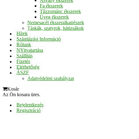
Ásvány ékszerek
Fa ékszerek
Tűzzománc ékszerek
Üveg ékszerek
Nemesacél ékszeralkatrészek
Táskák, szatyrok, hátizsákok
Hírek
Számlázási Információ
Rólunk
NYitvatartása
Szállítás
Fizetés
Elérhetőség
ÁSZF
Adatvédelmi szabályzat
Kosár
Az Ön kosara üres.
Bejelentkezés
Regisztráció