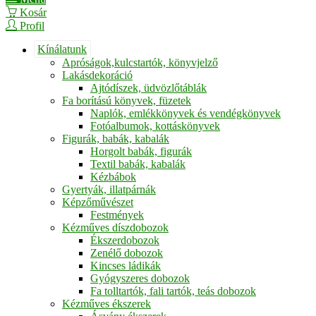
Kosár
Profil
Kínálatunk
Apróságok,kulcstartók, könyvjelző
Lakásdekoráció
Ajtódíszek, üdvözlőtáblák
Fa borítású könyvek, füzetek
Naplók, emlékkönyvek és vendégkönyvek
Fotóalbumok, kottáskönyvek
Figurák, babák, kabalák
Horgolt babák, figurák
Textil babák, kabalák
Kézbábok
Gyertyák, illatpárnák
Képzőművészet
Festmények
Kézműves díszdobozok
Ékszerdobozok
Zenélő dobozok
Kincses ládikák
Gyógyszeres dobozok
Fa tolltartók, fali tartók, teás dobozok
Kézműves ékszerek