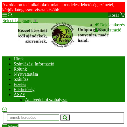
Az oldalon technikai okok miatt a rendelési lehetőség szünetel,
kérjük látogasson vissza később!
Kosár
Select Language
▼
Bejelentkezés
Regisztráció
Hírek
Számlázási Információ
Rólunk
NYitvatartása
Szállítás
Fizetés
Elérhetőség
ÁSZF
Adatvédelmi szabályzat
Menü