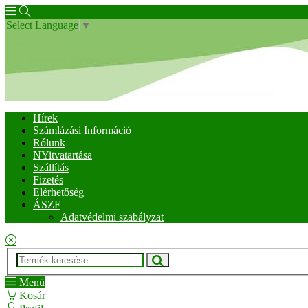
Select Language
▼
Hírek
Számlázási Információ
Rólunk
NYitvatartása
Szállítás
Fizetés
Elérhetőség
ÁSZF
Adatvédelmi szabályzat
Menü
Kosár