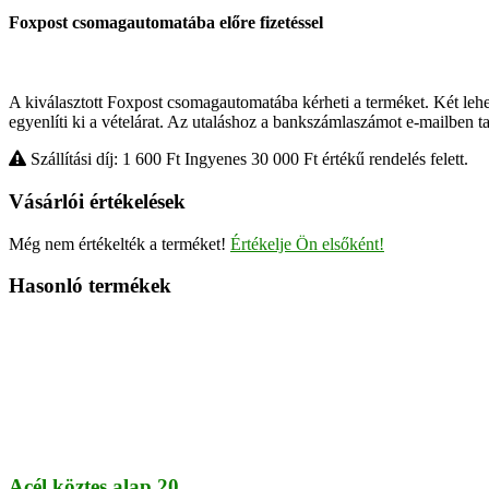
Foxpost csomagautomatába előre fizetéssel
A kiválasztott Foxpost csomagautomatába kérheti a terméket. Két lehetős
egyenlíti ki a vételárat. Az utaláshoz a bankszámlaszámot e-mailben 
Szállítási díj: 1 600
Ft
Ingyenes 30 000
Ft
értékű rendelés felett.
Vásárlói értékelések
Még nem értékelték a terméket!
Értékelje Ön elsőként!
Hasonló termékek
Acél köztes alap 20