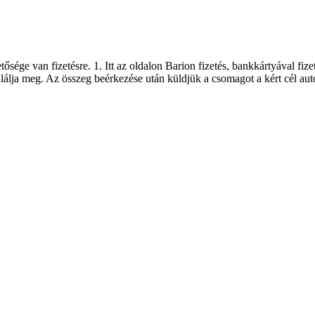
ége van fizetésre. 1. Itt az oldalon Barion fizetés, bankkártyával fizet
találja meg. Az összeg beérkezése után küldjük a csomagot a kért cél au