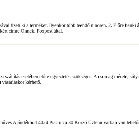
yával fizeti ki a terméket. Ilyenkor több teendő nincsen. 2. Előre banki 
kért címre Önnek, Foxpost által.
 szállítás esetében előre egyeztetés szükséges. A csomag mérete, súlya
 ) vásárláskor kérhető.
zműves Ajándékbolt 4024 Piac utca 30 Korzó Üzletudvarban van lehetősé