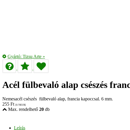
Gyártó:
Tizsu Arte
»
Acél fülbevaló alap csészés fra
Nemesacél csészés fülbevaló alap, francia kapoccsal. 6 mm.
255
Ft
[0.70
EUR
]
Max. rendelhető
20
db
Leírás