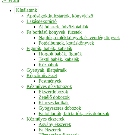
Profil
Kínálatunk
Apróságok,kulcstartók, könyvjelző
Lakásdekoráció
Ajtódíszek, üdvözlőtáblák
Fa borítású könyvek, füzetek
Naplók, emlékkönyvek és vendégkönyvek
Fotóalbumok, kottáskönyvek
Figurák, babák, kabalák
Horgolt babák, figurák
Textil babák, kabalák
Kézbábok
Gyertyák, illatpárnák
Képzőművészet
Festmények
Kézműves díszdobozok
Ékszerdobozok
Zenélő dobozok
Kincses ládikák
Gyógyszeres dobozok
Fa tolltartók, fali tartók, teás dobozok
Kézműves ékszerek
Ásvány ékszerek
Fa ékszerek