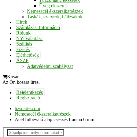
Tűzzománc ékszerek
Üveg ékszerek
Nemesacél ékszeralkatrészek
Táskák, szatyrok, hátizsákok
Hírek
Számlázási Információ
Rólunk
NYitvatartása
Szállítás
Fizetés
Elérhetőség
ÁSZF
Adatvédelmi szabályzat
Kosár
Az Ön kosara üres.
Bejelentkezés
Regisztráció
tizsuarte.com
Nemesacél ékszeralkatrészek
Acél fülbevaló alap csészés francia 6 mm